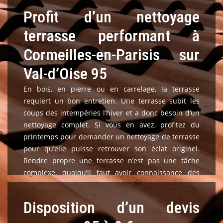
Profit d’un nettoyage
terrasse performant à
Cormeilles-en-Parisis sur
Val-d’Oise 95
En bois, en pierre ou en carrelage, la terrasse
requiert un bon entretien. Une terrasse subit les
coups des intempéries l’hiver et a donc besoin d’un
nettoyage complet. Si vous en avez, profitez du
printemps pour demander un nettoyage de terrasse
pour qu’elle puisse retrouver son éclat originel.
Rendre propre une terrasse n’est pas une tâche
complexe, quoiqu’il faut avoir connaissance des
produits à utiliser sur tous les types de matériau,
mais aussi des techniques à mettre en œuvre pour
Disposition d’un devis
empêcher son endommagement. Notre équipe
qualifiée et disponible reste à l’écoute de vos