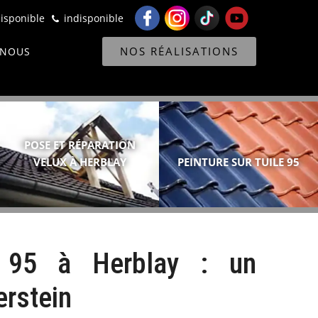
isponible
indisponible
NOS RÉALISATIONS
 NOUS
POSE ET RÉPARATION
VELUX À HERBLAY
PEINTURE SUR TUILE 95
e 95 à Herblay : un
erstein