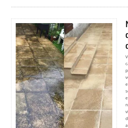
V
c
p
v
e
s
e
n
v
d
a